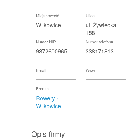
Klienta
Miejscowość
Ulica
Wilkowice
ul. Żywiecka
Data ostatniego badania:
0002-85-67 18:17:21
158
Numer NIP
Numer telefonu
9372600965
338171813
Email
Www
Branża
Rowery -
Wilkowice
Opis firmy