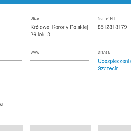
Ulica
Numer NIP
Królowej Korony Polskiej
8512818179
26 lok. 3
Www
Branża
Ubezpieczenia
Szczecin
su