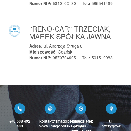
Numer NIP:
5840103130
Tel.:
585541469
''RENO-CAR'' TRZECIAK,
MAREK SPÓŁKA JAWNA
Adres:
ul. Andrzeja Struga 8
Miejscowość:
Gdańsk
Numer NIP:
9570764905
Tel.:
501512988
+48 508 492
kontakt@imagopolska.pl
Poniedziałek
ul.
400
www.imagopolska.pl
- Piątek /
Szczygłów