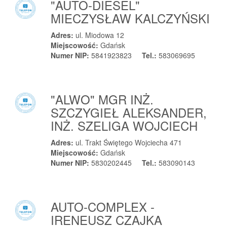
"AUTO-DIESEL"
MIECZYSŁAW KALCZYŃSKI
Adres:
ul. Miodowa 12
Miejscowość:
Gdańsk
Numer NIP:
5841923823
Tel.:
583069695
"ALWO" MGR INŻ.
SZCZYGIEŁ ALEKSANDER,
INŻ. SZELIGA WOJCIECH
Adres:
ul. Trakt Świętego Wojciecha 471
Miejscowość:
Gdańsk
Numer NIP:
5830202445
Tel.:
583090143
AUTO-COMPLEX -
IRENEUSZ CZAJKA