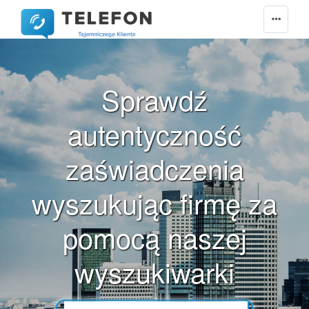
Sprawdź
autentyczność
zaświadczenia
wyszukując firmę za
pomocą naszej
wyszukiwarki